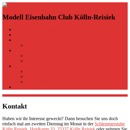
Modell Eisenbahn Club Kölln-Reisiek
Datenschutzerklärung
Willkommen!
Wir über uns
Kalender
Spuren
Spur N (1:160)
Spur Null (1:43,5 bzw. 1:45)
Kontakt
Karte
Impressum
Datenschutz
Links
Kontakt
Haben wir ihr Interesse geweckt? Dann besuchen Sie uns doch
einfach mal am zweiten Dienstag im Monat in der
Schlemmerstube
Kölln Reisiek
,
Heidkamp 33, 25337 Kölln Reisiek
oder nehmen Sie